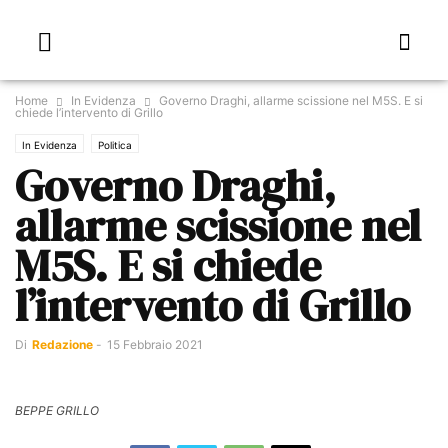
Home
In Evidenza
Governo Draghi, allarme scissione nel M5S. E si
chiede l’intervento di Grillo
In Evidenza
Politica
Governo Draghi,
allarme scissione nel
M5S. E si chiede
l’intervento di Grillo
Di
Redazione
-
15 Febbraio 2021
BEPPE GRILLO