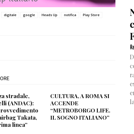
digitale
google
Heads Up
notifica
Play Store
F
Re
D
c
r
TORE
e
e
za stradale,
CULTURA, A ROMA SI
l
lli (ANDAC):
ACCENDE
provvedimento
“METROBORGO LIFE.
airbag Takata,
IL SOGNO ITALIANO”
rima linea”