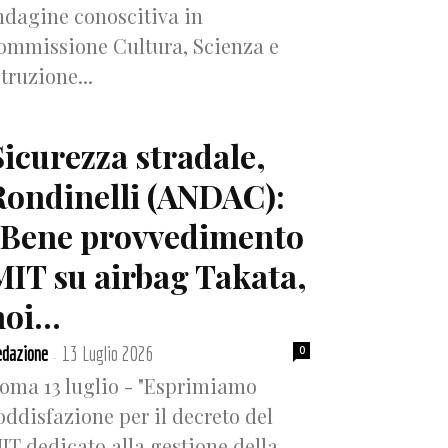
ndagine conoscitiva in
ommissione Cultura, Scienza e
struzione...
Sicurezza stradale,
Rondinelli (ANDAC):
“Bene provvedimento
MIT su airbag Takata,
oi...
dazione
13 Luglio 2026
0
-
oma 13 luglio - "Esprimiamo
oddisfazione per il decreto del
IT dedicato alla gestione della