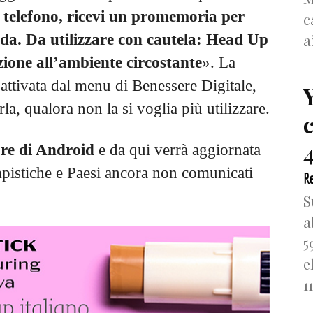
 telefono, ricevi un promemoria per
c
a
onda. Da utilizzare con cautela: Head Up
zione all’ambiente circostante
». La
ttivata dal menu di Benessere Digitale,
rla, qualora non la si voglia più utilizzare.
4
ore di Android
e da qui verrà aggiornata
mpistiche e Paesi ancora non comunicati
Re
S
a
5
e
1