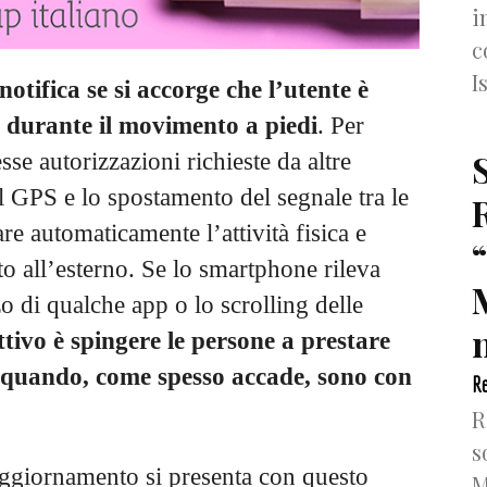
i
c
I
notifica se si accorge che l’utente è
so durante il movimento a piedi
. Per
sse autorizzazioni richieste da altre
il GPS e lo spostamento del segnale tra le
are automaticamente l’attività fisica e
o all’esterno. Se lo smartphone rileva
zo di qualche app o lo scrolling delle
n
ttivo è spingere le persone a prestare
 quando, come spesso accade, sono con
Re
R
s
’aggiornamento si presenta con questo
M