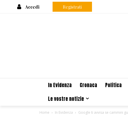
Accedi
Registrati
In Evidenza
Cronaca
Politica
Le vostre notizie
Home
In Evidenza
Google ti avvisa se cammini 