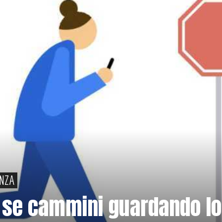
ENZA
a se cammini guardando lo