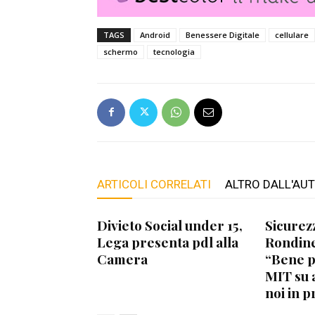
TAGS
Android
Benessere Digitale
cellulare
schermo
tecnologia
ARTICOLI CORRELATI
ALTRO DALL'AU
Divieto Social under 15,
Sicurez
Lega presenta pdl alla
Rondine
Camera
“Bene 
MIT su 
noi in p