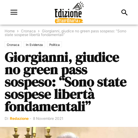
Home
Cronaca
Giorgianni, giudice no green pass sospeso: “Sono
state sospese libertà fondamentali”
Cronaca
In Evidenza
Politica
Giorgianni, giudice
no green pass
sospeso: “Sono state
sospese libertà
fondamentali”
Di
Redazione
-
8 Novembre 2021