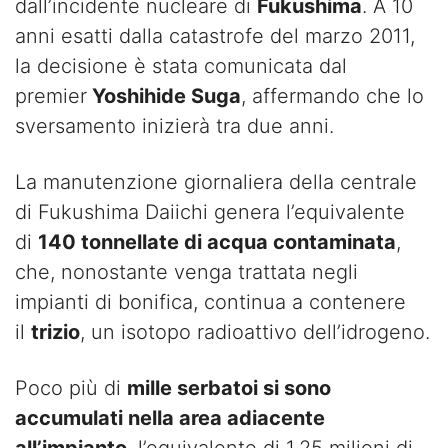
dall’incidente nucleare di
Fukushima
. A 10
anni esatti dalla catastrofe del marzo 2011,
la decisione è stata comunicata dal
premier
Yoshihide Suga
, affermando che lo
sversamento inizierà tra due anni.
La manutenzione giornaliera della centrale
di Fukushima Daiichi genera l’equivalente
di
140 tonnellate di acqua contaminata
,
che, nonostante venga trattata negli
impianti di bonifica, continua a contenere
il
trizio
, un isotopo radioattivo dell’idrogeno.
Poco più di
mille serbatoi si sono
accumulati nella area adiacente
all’impianto
, l’equivalente di 1,25 milioni di