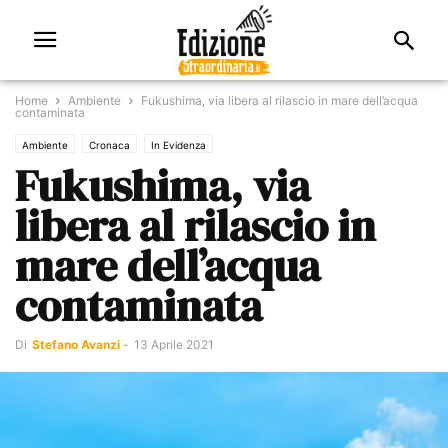
Home
Ambiente
Fukushima, via libera al rilascio in mare dell’acqua
contaminata
Ambiente
Cronaca
In Evidenza
Fukushima, via
libera al rilascio in
mare dell’acqua
contaminata
Di
Stefano Avanzi
-
13 Aprile 2021