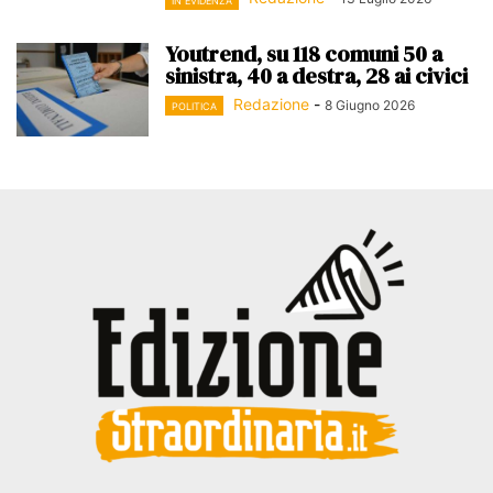
IN EVIDENZA
Youtrend, su 118 comuni 50 a
sinistra, 40 a destra, 28 ai civici
Redazione
-
8 Giugno 2026
POLITICA