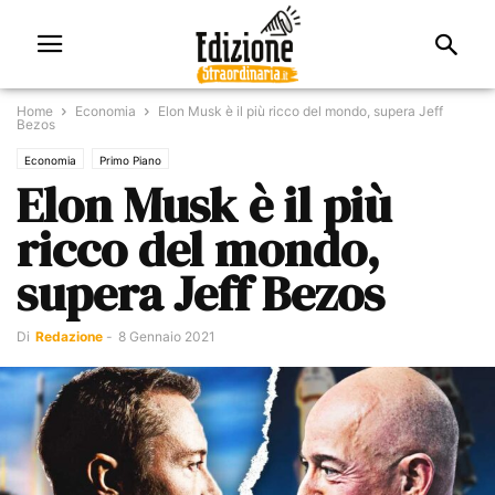
Home
Economia
Elon Musk è il più ricco del mondo, supera Jeff
Bezos
Economia
Primo Piano
Elon Musk è il più
ricco del mondo,
supera Jeff Bezos
Di
Redazione
-
8 Gennaio 2021