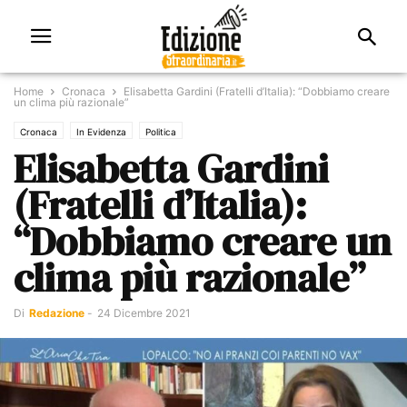
Home
Cronaca
Elisabetta Gardini (Fratelli d’Italia): “Dobbiamo creare
un clima più razionale”
Cronaca
In Evidenza
Politica
Elisabetta Gardini
(Fratelli d’Italia):
“Dobbiamo creare un
clima più razionale”
Di
Redazione
-
24 Dicembre 2021