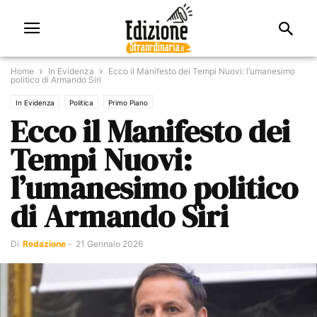
Home
In Evidenza
Ecco il Manifesto dei Tempi Nuovi: l’umanesimo
politico di Armando Siri
In Evidenza
Politica
Primo Piano
Ecco il Manifesto dei
Tempi Nuovi:
l’umanesimo politico
di Armando Siri
Di
Redazione
-
21 Gennaio 2026