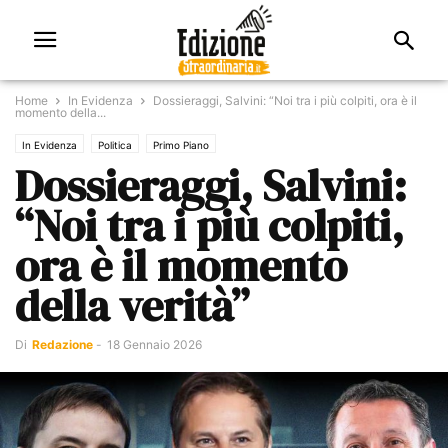
Home
In Evidenza
Dossieraggi, Salvini: “Noi tra i più colpiti, ora è il
momento della...
In Evidenza
Politica
Primo Piano
Dossieraggi, Salvini:
“Noi tra i più colpiti,
ora è il momento
della verità”
Di
Redazione
-
18 Gennaio 2026