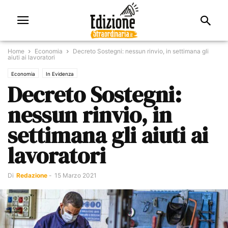
Home
Economia
Decreto Sostegni: nessun rinvio, in settimana gli
aiuti ai lavoratori
Economia
In Evidenza
Decreto Sostegni:
nessun rinvio, in
settimana gli aiuti ai
lavoratori
Di
Redazione
-
15 Marzo 2021