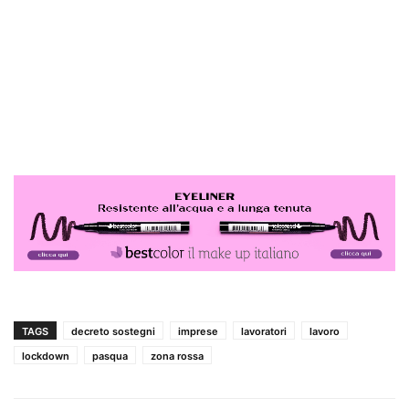
TAGS
decreto sostegni
imprese
lavoratori
lavoro
lockdown
pasqua
zona rossa