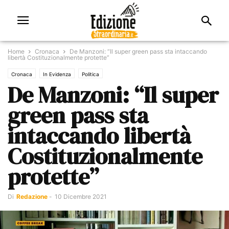
Home
Cronaca
De Manzoni: “Il super green pass sta intaccando
libertà Costituzionalmente protette”
Cronaca
In Evidenza
Politica
De Manzoni: “Il super
green pass sta
intaccando libertà
Costituzionalmente
protette”
Di
Redazione
-
10 Dicembre 2021