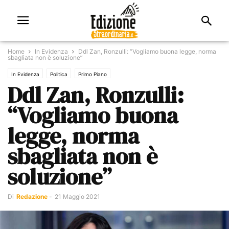
Home
In Evidenza
Ddl Zan, Ronzulli: “Vogliamo buona legge, norma
sbagliata non è soluzione”
In Evidenza
Politica
Primo Piano
Ddl Zan, Ronzulli:
“Vogliamo buona
legge, norma
sbagliata non è
soluzione”
Di
Redazione
-
21 Maggio 2021