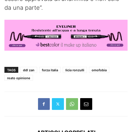
da una parte”.
TAGS
ddl zan
forza italia
licia ronzulli
omofobia
reato opinione