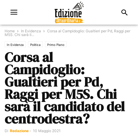
Home
In Evidenza
Corsa al Campidoglio: Gualtieri per Pd, Raggi per
M5S. Chi sarà il...
In Evidenza
Politica
Primo Piano
Corsa al
Campidoglio:
Gualtieri per Pd,
Raggi per M5S. Chi
sarà il candidato del
centrodestra?
Di
Redazione
-
10 Maggio 2021