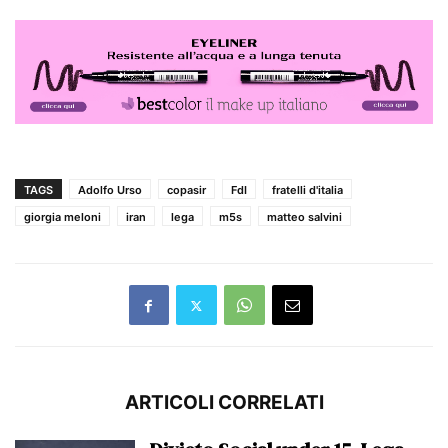
TAGS
Adolfo Urso
copasir
FdI
fratelli d'italia
giorgia meloni
iran
lega
m5s
matteo salvini
ARTICOLI CORRELATI