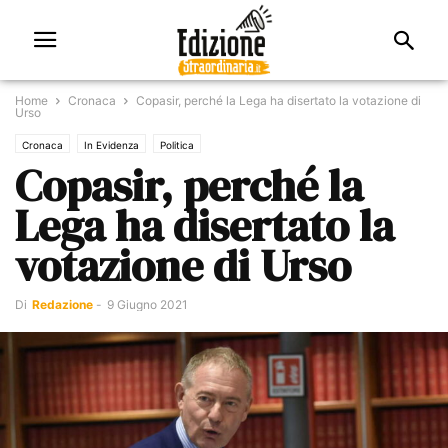
Home
Cronaca
Copasir, perché la Lega ha disertato la votazione di
Urso
Cronaca
In Evidenza
Politica
Copasir, perché la
Lega ha disertato la
votazione di Urso
Di
Redazione
-
9 Giugno 2021