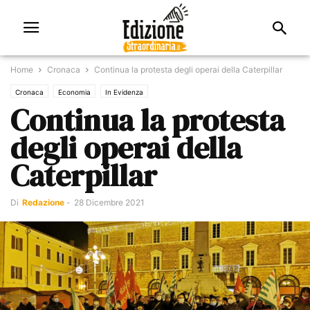
Home
Cronaca
Continua la protesta degli operai della Caterpillar
Cronaca
Economia
In Evidenza
Continua la protesta
degli operai della
Caterpillar
Di
Redazione
-
28 Dicembre 2021