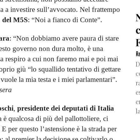
a a investire sull’avvocato. Nel frattempo
a del M5S
: “Noi a fianco di Conte”.
ara
: “Non dobbiamo avere paura di stare
F
uesto governo non dura molto, è una
Re
za respiro a cui non faremo mai e poi mai
D
prio giù “lo squallido tentativo di gettare
c
vuole la mia testa e i miei parlamentari”.
r
 sera
e
e
schi
,
presidente dei deputati di Italia
l
a è qualcosa di più del pallottoliere, ci
 E per questo l’astensione è la strada per
: al premier la decisione se coltivarlo o