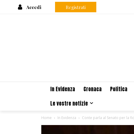
Accedi
Registrati
In Evidenza
Cronaca
Politica
Le vostre notizie
Home
In Evidenza
Conte parla al Senato per la fid