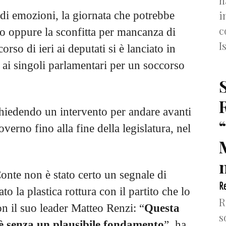
h
i
 di emozioni, la giornata che potrebbe
c
no oppure la sconfitta per mancanza di
I
rso di ieri ai deputati si è lanciato in
e ai singoli parlamentari per un soccorso
 chiedendo un intervento per andare avanti
erno fino alla fine della legislatura, nel
n
onte non è stato certo un segnale di
Re
to la plastica rottura con il partito che lo
R
con il suo leader Matteo Renzi: “
Questa
s
 è senza un plausibile fondamento
”, ha