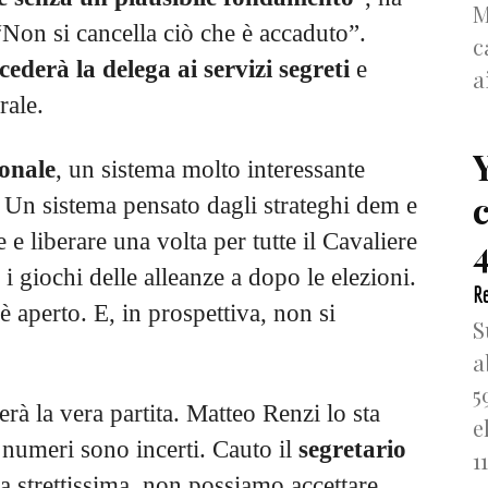
M
“Non si cancella ciò che è accaduto”.
c
cederà la delega ai servizi segreti
e
a
rale.
onale
, un sistema molto interessante
. Un sistema pensato dagli strateghi dem e
 e liberare una volta per tutte il Cavaliere
4
 i giochi delle alleanze a dopo le elezioni.
Re
i è aperto. E, in prospettiva, non si
S
a
5
à la vera partita. Matteo Renzi lo sta
e
I numeri sono incerti. Cauto il
segretario
1
a strettissima, non possiamo accettare