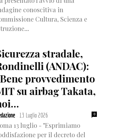
a presentato l’avvio di una
ndagine conoscitiva in
ommissione Cultura, Scienza e
struzione...
Sicurezza stradale,
Rondinelli (ANDAC):
“Bene provvedimento
MIT su airbag Takata,
oi...
dazione
13 Luglio 2026
0
-
oma 13 luglio - "Esprimiamo
oddisfazione per il decreto del