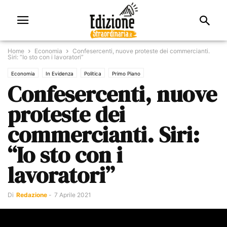
Home
Economia
Confesercenti, nuove proteste dei commercianti.
Siri: “Io sto con i lavoratori”
Economia
In Evidenza
Politica
Primo Piano
Confesercenti, nuove
proteste dei
commercianti. Siri:
“Io sto con i
lavoratori”
Di
Redazione
-
7 Aprile 2021