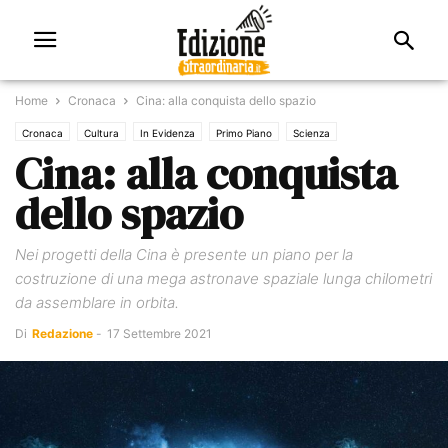
Home
Cronaca
Cina: alla conquista dello spazio
Cronaca
Cultura
In Evidenza
Primo Piano
Scienza
Cina: alla conquista
dello spazio
Nei progetti della Cina è presente un piano per la
costruzione di una mega astronave spaziale lunga chilometri
da assemblare in orbita.
Di
Redazione
-
17 Settembre 2021