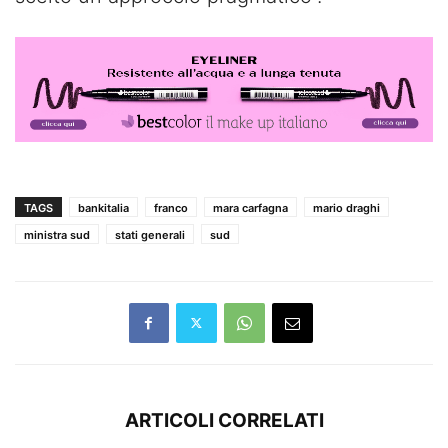
TAGS
bankitalia
franco
mara carfagna
mario draghi
ministra sud
stati generali
sud
ARTICOLI CORRELATI