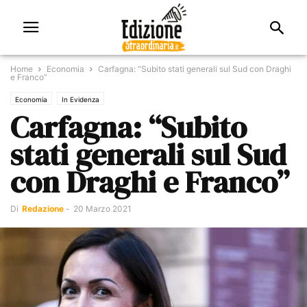
Home
Economia
Carfagna: “Subito stati generali sul Sud con Draghi
e Franco”
Economia
In Evidenza
Carfagna: “Subito
stati generali sul Sud
con Draghi e Franco”
Di
Redazione
-
20 Marzo 2021