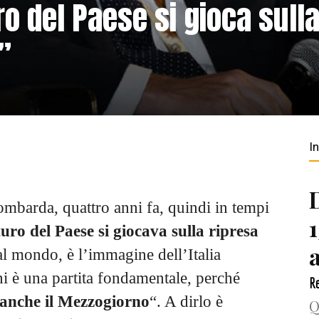
ro del Paese si gioca sull
”
I
mbarda, quattro anni fa, quindi in tempi
uturo del Paese si giocava sulla ripresa
al mondo, è l’immagine dell’Italia
i è una partita fondamentale, perché
Re
 anche il Mezzogiorno
“. A dirlo è
Q