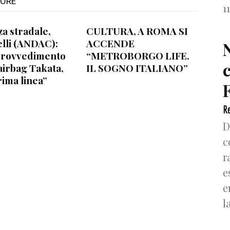
TORE
1
za stradale,
CULTURA, A ROMA SI
lli (ANDAC):
ACCENDE
provvedimento
“METROBORGO LIFE.
airbag Takata,
IL SOGNO ITALIANO”
rima linea”
F
Re
D
c
r
e
e
l