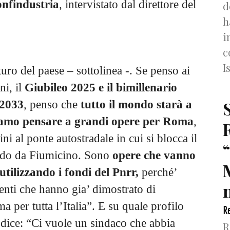
onfindustria
, intervistato dal direttore del
d
h
.
i
c
I
turo del paese – sottolinea -. Se penso ai
ni, il
Giubileo 2025 e il bimillenario
 2033
, penso che
tutto il mondo starà a
amo pensare a grandi opere per Roma
,
ni al ponte autostradale in cui si blocca il
ando da Fiumicino. Sono
opere che vanno
utilizzando i fondi del Pnrr,
perché’
n
eventi che hanno gia’ dimostrato di
 per tutta l’Italia”. E su quale profilo
Re
dice: “Ci vuole un sindaco che abbia
R