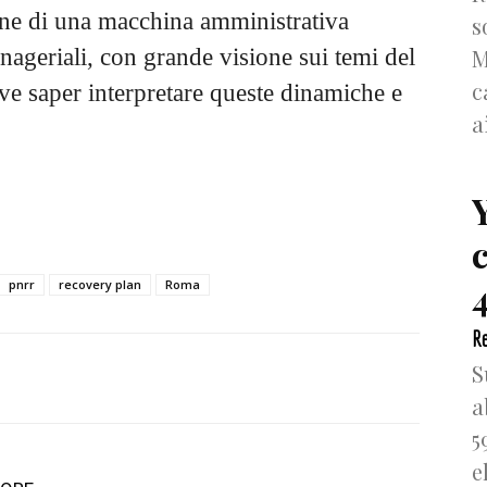
ione di una macchina amministrativa
s
ageriali, con grande visione sui temi del
M
c
ve saper interpretare queste dinamiche e
a
4
pnrr
recovery plan
Roma
Re
S
a
5
e