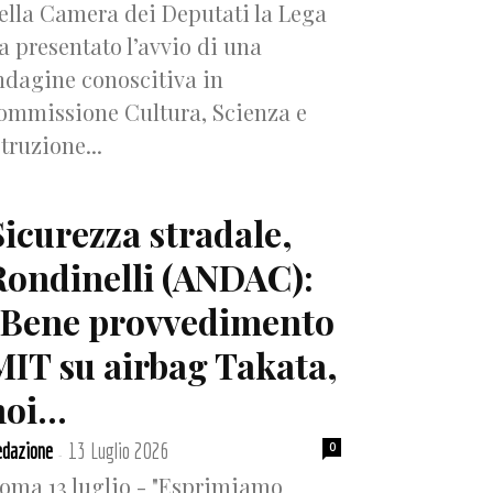
ella Camera dei Deputati la Lega
a presentato l’avvio di una
ndagine conoscitiva in
ommissione Cultura, Scienza e
struzione...
Sicurezza stradale,
Rondinelli (ANDAC):
“Bene provvedimento
MIT su airbag Takata,
oi...
dazione
13 Luglio 2026
0
-
oma 13 luglio - "Esprimiamo