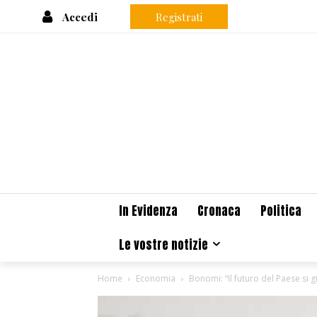
Accedi
Registrati
In Evidenza
Cronaca
Politica
Le vostre notizie
Home
Economia
Bonomi: “Il futuro del Paese si 