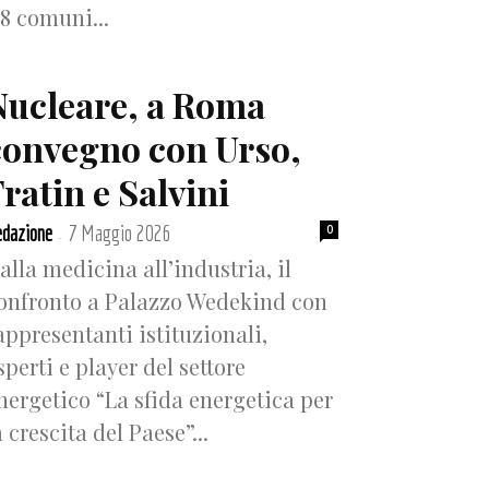
18 comuni...
Nucleare, a Roma
convegno con Urso,
ratin e Salvini
dazione
7 Maggio 2026
0
-
alla medicina all’industria, il
onfronto a Palazzo Wedekind con
appresentanti istituzionali,
sperti e player del settore
nergetico “La sfida energetica per
a crescita del Paese”...