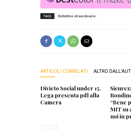
TAGS
Bollettino straordinario
ARTICOLI CORRELATI
ALTRO DALL'AU
Divieto Social under 15,
Sicurez
Lega presenta pdl alla
Rondine
Camera
“Bene 
MIT su 
noi in p