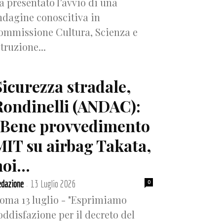
a presentato l’avvio di una
ndagine conoscitiva in
ommissione Cultura, Scienza e
struzione...
Sicurezza stradale,
Rondinelli (ANDAC):
“Bene provvedimento
MIT su airbag Takata,
oi...
dazione
13 Luglio 2026
0
-
oma 13 luglio - "Esprimiamo
oddisfazione per il decreto del