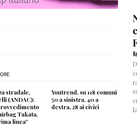
F
Re
D
c
TORE
r
e
za stradale,
Youtrend, su 118 comuni
lli (ANDAC):
50 a sinistra, 40 a
e
provvedimento
destra, 28 ai civici
l
airbag Takata,
rima linea”