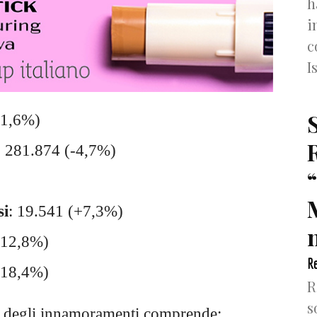
h
i
c
I
+1,6%)
: 281.874 (-4,7%)
si
: 19.541 (+7,3%)
n
+12,8%)
Re
+18,4%)
R
s
ro degli innamoramenti comprende: