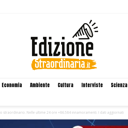
Economia
Ambiente
Cultura
Interviste
Scienza
no straordinario. Nelle ultime 24 ore +86.584 innamoramenti. I dati aggiornati