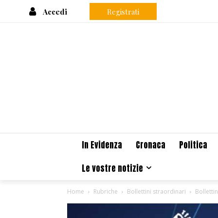
Accedi
Registrati
In Evidenza
Cronaca
Politica
Le vostre notizie
Home
Rubriche
Bollettini straordinari
Bolletti