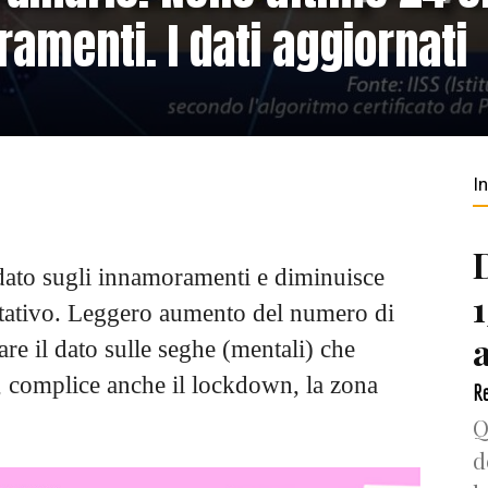
amenti. I dati aggiornati
I
 dato sugli innamoramenti e diminuisce
ntativo. Leggero aumento del numero di
are il dato sulle seghe (mentali) che
, complice anche il lockdown, la zona
Re
Q
d