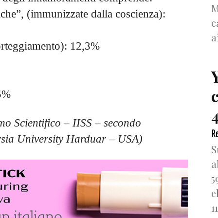
M
iche”, (immunizzate dalla coscienza):
c
a
corteggiamento): 12,3%
.5%
4
simo Scientifico – IISS – secondo
Re
arsia University Harduar – USA)
S
a
5
e
1