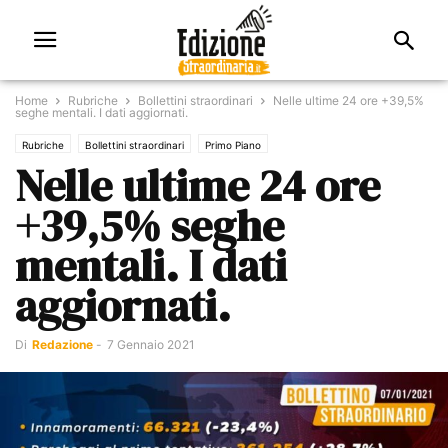
Home
Rubriche
Bollettini straordinari
Nelle ultime 24 ore +39,5%
seghe mentali. I dati aggiornati.
Rubriche
Bollettini straordinari
Primo Piano
Nelle ultime 24 ore
+39,5% seghe
mentali. I dati
aggiornati.
Di
Redazione
-
7 Gennaio 2021