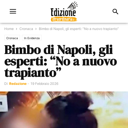
Home
Cronaca
Bimbo di Napoli, gli esperti: “No a nuovo trapianto”
Cronaca
In Evidenza
Bimbo di Napoli, gli
esperti: “No a nuovo
trapianto”
Di
Redazione
-
19 Febbraio 2026