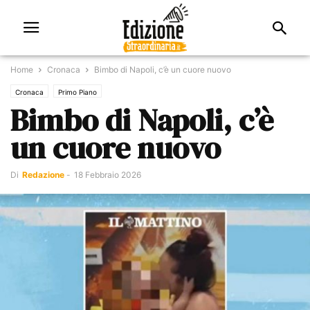
Home
Cronaca
Bimbo di Napoli, c’è un cuore nuovo
Cronaca
Primo Piano
Bimbo di Napoli, c’è
un cuore nuovo
Di
Redazione
-
18 Febbraio 2026