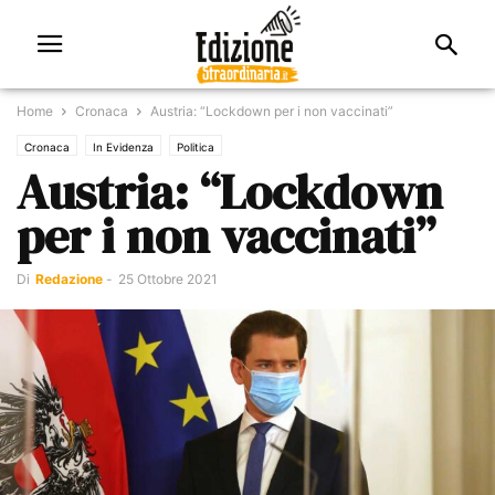
Home
Cronaca
Austria: “Lockdown per i non vaccinati”
Cronaca
In Evidenza
Politica
Austria: “Lockdown
per i non vaccinati”
Di
Redazione
-
25 Ottobre 2021