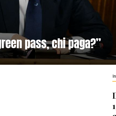
green pass, chi paga?”
I