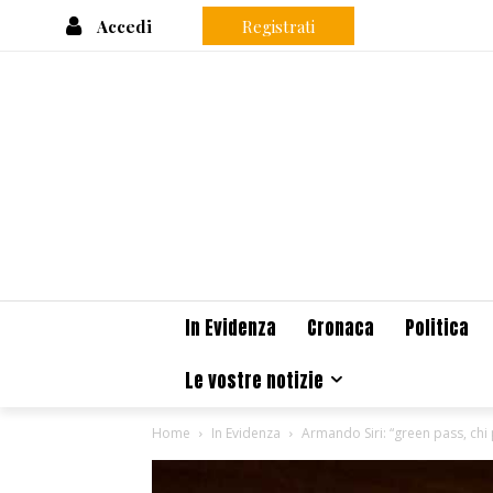
Accedi
Registrati
In Evidenza
Cronaca
Politica
Le vostre notizie
Home
In Evidenza
Armando Siri: “green pass, chi