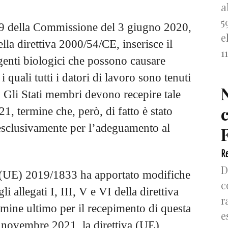
a
5
739 della Commissione del 3 giugno 2020,
e
ella direttiva 2000/54/CE, inserisce il
1
enti biologici che possono causare
i quali tutti i datori di lavoro sono tenuti
 Gli Stati membri devono recepire tale
1, termine che, però, di fatto è stato
esclusivamente per l’adeguamento al
F
Re
D
va (UE) 2019/1833 ha apportato modifiche
c
li allegati I, III, V e VI della direttiva
r
ermine ultimo per il recepimento di questa
e
 20 novembre 2021, la direttiva (UE)