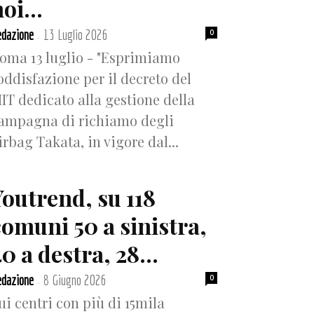
oi...
dazione
13 Luglio 2026
0
-
oma 13 luglio - "Esprimiamo
oddisfazione per il decreto del
IT dedicato alla gestione della
ampagna di richiamo degli
irbag Takata, in vigore dal...
Youtrend, su 118
comuni 50 a sinistra,
0 a destra, 28...
dazione
8 Giugno 2026
0
-
ui centri con più di 15mila