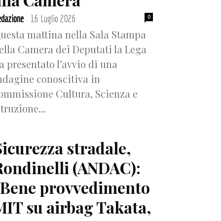
dazione
16 Luglio 2026
0
-
uesta mattina nella Sala Stampa
ella Camera dei Deputati la Lega
a presentato l’avvio di una
ndagine conoscitiva in
ommissione Cultura, Scienza e
struzione...
Sicurezza stradale,
Rondinelli (ANDAC):
“Bene provvedimento
MIT su airbag Takata,