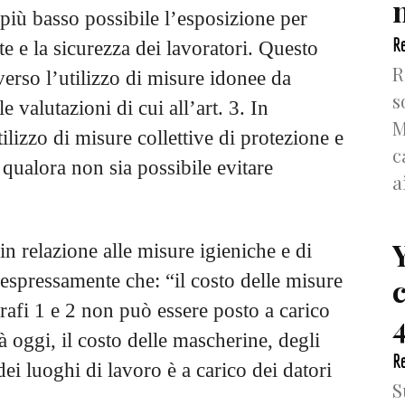
n
o più basso possibile l’esposizione per
Re
e e la sicurezza dei lavoratori. Questo
R
verso l’utilizzo di misure idonee da
s
le valutazioni di cui all’art. 3. In
M
utilizzo di misure collettive di protezione e
c
 qualora non sia possibile evitare
a
 in relazione alle misure igieniche e di
 espressamente che: “il costo delle misure
grafi 1 e 2 non può essere posto a carico
4
à oggi, il costo delle mascherine, degli
Re
dei luoghi di lavoro è a carico dei datori
S