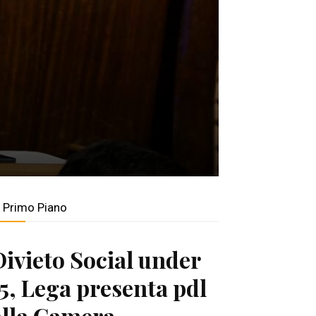
n Primo Piano
Divieto Social under
15, Lega presenta pdl
alla Camera