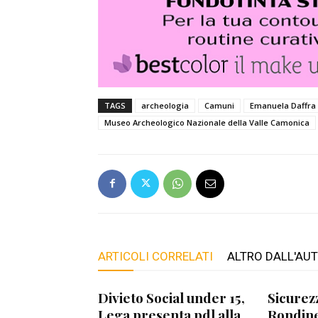
TAGS
archeologia
Camuni
Emanuela Daffra
Museo Archeologico Nazionale della Valle Camonica
ARTICOLI CORRELATI
ALTRO DALL'AU
Divieto Social under 15,
Sicurez
Lega presenta pdl alla
Rondine