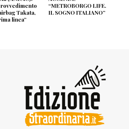
provvedimento
“METROBORGO LIFE.
airbag Takata,
IL SOGNO ITALIANO”
rima linea”