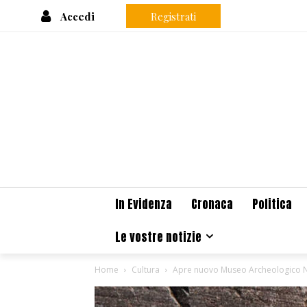
Accedi
Registrati
In Evidenza
Cronaca
Politica
Le vostre notizie
Home
Cultura
Apre nuovo Museo Archeologico N