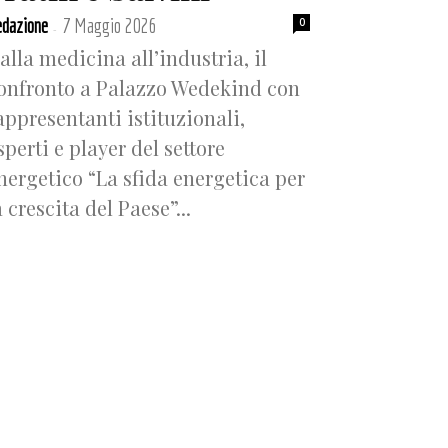
dazione
7 Maggio 2026
0
-
alla medicina all’industria, il
onfronto a Palazzo Wedekind con
appresentanti istituzionali,
sperti e player del settore
nergetico “La sfida energetica per
a crescita del Paese”...