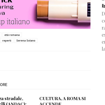
Re
D
c
r
e
età romana
e
reperti
Serena Solano
l
TORE
za stradale,
CULTURA, A ROMA SI
lli (ANDAC):
ACCENDE