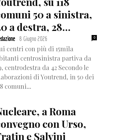
Youtrend, su 118
comuni 50 a sinistra,
0 a destra, 28...
dazione
8 Giugno 2026
0
-
ui centri con più di 15mila
bitanti centrosinistra partiva da
9, centrodestra da 42 Secondo le
laborazioni di Youtrend, in 50 dei
18 comuni...
Nucleare, a Roma
convegno con Urso,
ratin e Salvini