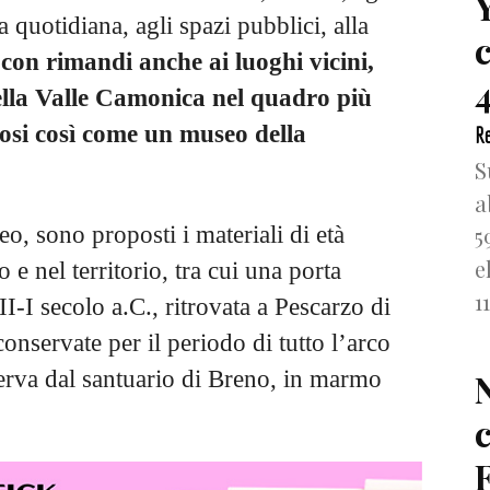
ta quotidiana, agli spazi pubblici, alla
con rimandi anche ai luoghi vicini,
4
ella Valle Camonica nel quadro più
osi così come un museo della
Re
S
a
5
o, sono proposti i materiali di età
e
e nel territorio, tra cui una porta
1
II-I secolo a.C., ritrovata a Pescarzo di
onservate per il periodo di tutto l’arco
nerva dal santuario di Breno, in marmo
F