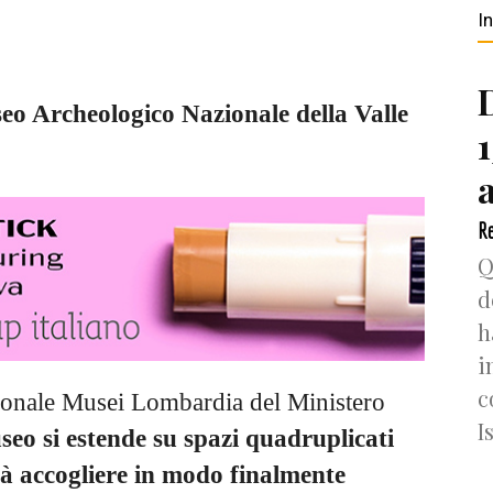
I
o Archeologico Nazionale della Valle
Re
Q
d
h
i
c
gionale Musei Lombardia del Ministero
I
seo si estende su spazi quadruplicati
trà accogliere in modo finalmente