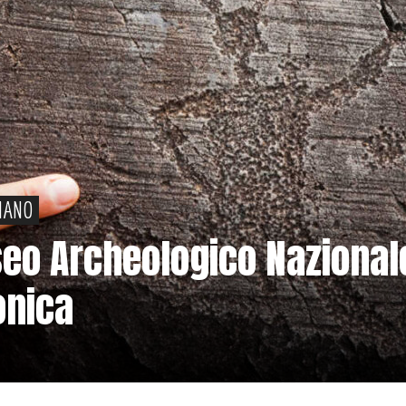
IANO
eo Archeologico Nazional
onica