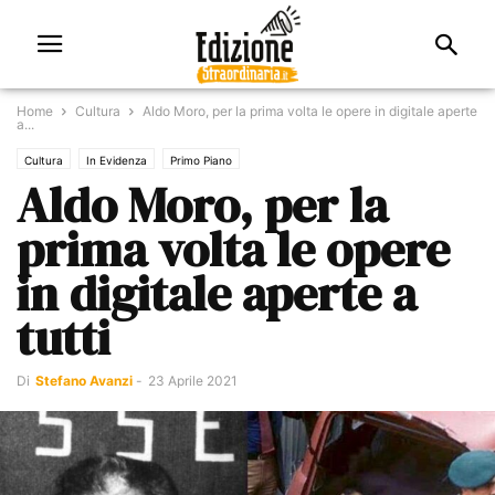
Home
Cultura
Aldo Moro, per la prima volta le opere in digitale aperte
a...
Cultura
In Evidenza
Primo Piano
Aldo Moro, per la
prima volta le opere
in digitale aperte a
tutti
Di
Stefano Avanzi
-
23 Aprile 2021