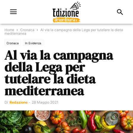
Home
Cronaca
Al via la campagna della Lega per tutelare la dieta
mediterranea
Cronaca
In Evidenza
Al via la campagna
della Lega per
tutelare la dieta
mediterranea
Di
Redazione
-
28 Maggio 2021