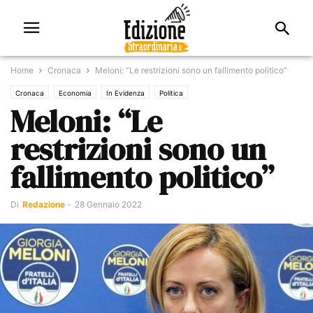
Home
Cronaca
Meloni: “Le restrizioni sono un fallimento politico”
Cronaca
Economia
In Evidenza
Politica
Meloni: “Le
restrizioni sono un
fallimento politico”
Di
Redazione
-
28 Gennaio 2022