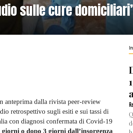
udio sulle cure domiciliari
I
in anteprima dalla rivista peer-review
Re
o retrospettivo sugli esiti e sui tassi di
Q
talia con diagnosi confermata di Covid-19
d
3 giorni o dopo 3 giorni dall’insorgenza
h