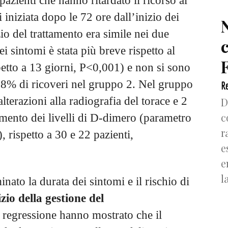
zienti che hanno ritardato il ricorso al
 iniziata dopo le 72 ore dall’inizio dei
zio del trattamento era simile nei due
i sintomi è stata più breve rispetto al
F
etto a 13 giorni, P<0,001) e non si sono
9,18% di ricoveri nel gruppo 2. Nel gruppo
Re
lterazioni alla radiografia del torace e 2
D
c
mento dei livelli di D-dimero (parametro
r
, rispetto a 30 e 22 pazienti,
e
e
l
inato la durata dei sintomi e il rischio di
izio della gestione del
 regressione hanno mostrato che il