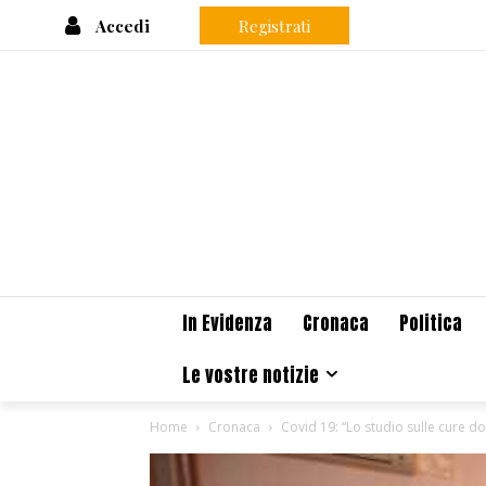
Accedi
Registrati
In Evidenza
Cronaca
Politica
Le vostre notizie
Home
Cronaca
Covid 19: “Lo studio sulle cure dom