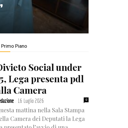
”
n Primo Piano
Divieto Social under
15, Lega presenta pdl
alla Camera
dazione
16 Luglio 2026
0
-
uesta mattina nella Sala Stampa
ella Camera dei Deputati la Lega
a presentato l’avvio di una