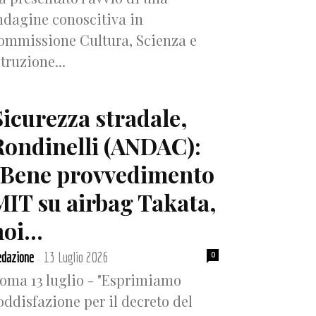
ndagine conoscitiva in
ommissione Cultura, Scienza e
struzione...
Sicurezza stradale,
Rondinelli (ANDAC):
“Bene provvedimento
MIT su airbag Takata,
oi...
dazione
13 Luglio 2026
0
-
oma 13 luglio - "Esprimiamo
oddisfazione per il decreto del