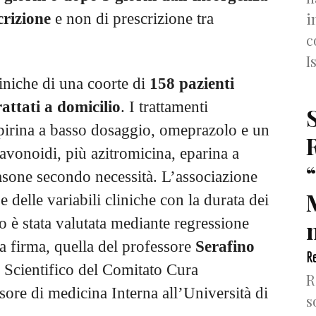
i
crizione
e non di prescrizione tra
c
I
liniche di una coorte di
158 pazienti
attati a domicilio
. I trattamenti
pirina a basso dosaggio, omeprazolo e un
lavonoidi, più azitromicina, eparina a
sone secondo necessità. L’associazione
e delle variabili cliniche con la durata dei
ro è stata valutata mediante regressione
n
ma firma, quella del professore
Serafino
Re
 Scientifico del Comitato Cura
R
ore di medicina Interna all’Università di
s