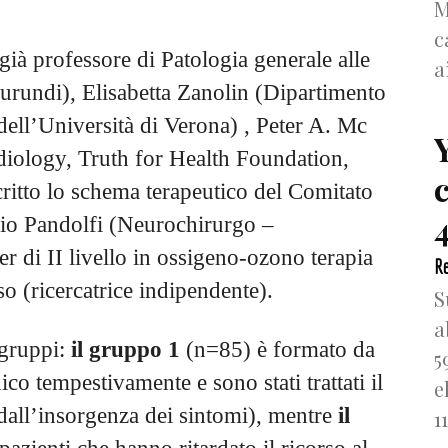
M
c
già professore di Patologia generale alle
a
urundi), Elisabetta Zanolin (Dipartimento
dell’Università di Verona) , Peter A. Mc
ology, Truth for Health Foundation,
itto lo schema terapeutico del Comitato
4
io Pandolfi (Neurochirurgo –
 di II livello in ossigeno-ozono terapia
Re
o (ricercatrice indipendente).
S
a
e gruppi:
il gruppo 1
(n=85) è formato da
5
ico tempestivamente e sono stati trattati il
e
dall’insorgenza dei sintomi), mentre
il
1