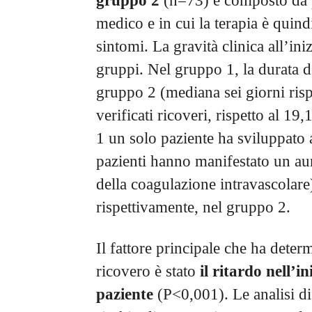
gruppo 2
(n=73) è composto da pa
medico e in cui la terapia è quindi
sintomi. La gravità clinica all’ini
gruppi. Nel gruppo 1, la durata de
gruppo 2 (mediana sei giorni risp
verificati ricoveri, rispetto al 1
1 un solo paziente ha sviluppato a
pazienti hanno manifestato un au
della coagulazione intravascolare)
rispettivamente, nel gruppo 2.
Il fattore principale che ha determ
ricovero è stato
il ritardo nell’in
paziente
(P<0,001). Le analisi di