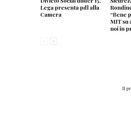
Divieto Social under 15,
Sicurez
Lega presenta pdl alla
Rondine
Camera
“Bene 
MIT su 
noi in p
Il p