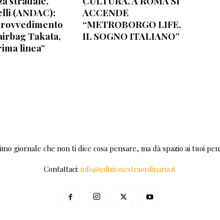
za stradale,
CULTURA, A ROMA SI
lli (ANDAC):
ACCENDE
provvedimento
“METROBORGO LIFE.
airbag Takata,
IL SOGNO ITALIANO”
rima linea”
rimo giornale che non ti dice cosa pensare, ma dà spazio ai tuoi pens
Contattaci:
info@edizionestraordinaria.it