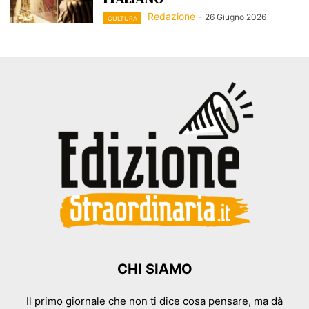
Redazione
-
26 Giugno 2026
CULTURA
CHI SIAMO
Il primo giornale che non ti dice cosa pensare, ma dà