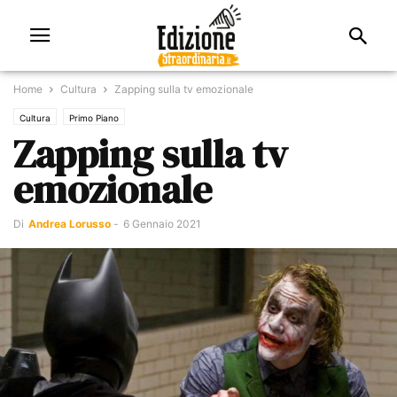
Home
Cultura
Zapping sulla tv emozionale
Cultura
Primo Piano
Zapping sulla tv
emozionale
Di
Andrea Lorusso
-
6 Gennaio 2021