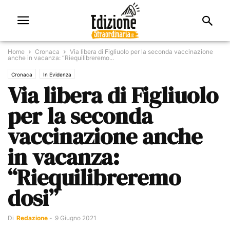
Home
Cronaca
Via libera di Figliuolo per la seconda vaccinazione
anche in vacanza: “Riequilibreremo...
Cronaca
In Evidenza
Via libera di Figliuolo
per la seconda
vaccinazione anche
in vacanza:
“Riequilibreremo
dosi”
Di
Redazione
-
9 Giugno 2021