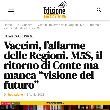
Home
In Evidenza
Vaccini, l’allarme delle Regioni. M5S, il ritorno di
Conte ma manca “visione...
In Evidenza
Politica
Vaccini, l’allarme
delle Regioni. M5S, il
ritorno di Conte ma
manca “visione del
futuro”
Di
Redazione
-
2 Aprile 2021