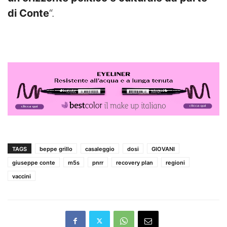
di Conte
“.
TAGS
beppe grillo
casaleggio
dosi
GIOVANI
giuseppe conte
m5s
pnrr
recovery plan
regioni
vaccini