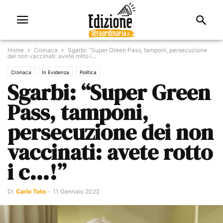
Home
Cronaca
Sgarbi: “Super Green Pass, tamponi, persecuzione
dei non vaccinati: avete rotto i...
Cronaca
In Evidenza
Politica
Sgarbi: “Super Green
Pass, tamponi,
persecuzione dei non
vaccinati: avete rotto
i c…!”
Di
Carlo Toto
-
11 Gennaio 2022