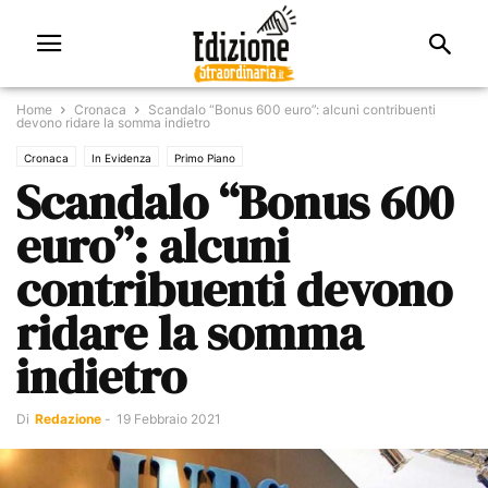
Home
Cronaca
Scandalo “Bonus 600 euro”: alcuni contribuenti
devono ridare la somma indietro
Cronaca
In Evidenza
Primo Piano
Scandalo “Bonus 600
euro”: alcuni
contribuenti devono
ridare la somma
indietro
Di
Redazione
-
19 Febbraio 2021