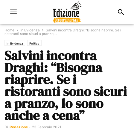
Home
In Evidenza
Salvini incontra Draghi: “Bisogna riaprire. Se i
ristoranti sono sicuri a pranzo,...
In Evidenza
Politica
Salvini incontra
Draghi: “Bisogna
riaprire. Se i
ristoranti sono sicuri
a pranzo, lo sono
anche a cena”
Di
Redazione
-
23 Febbraio 2021