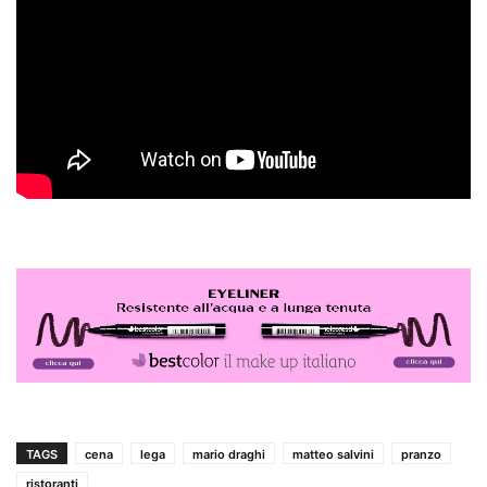
TAGS
cena
lega
mario draghi
matteo salvini
pranzo
ristoranti