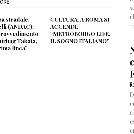
TORE
5
e
za stradale,
CULTURA, A ROMA SI
1
lli (ANDAC):
ACCENDE
provvedimento
“METROBORGO LIFE.
airbag Takata,
IL SOGNO ITALIANO”
rima linea”
F
Re
D
c
r
e
e