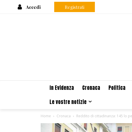
Accedi
Registrati
In Evidenza
Cronaca
Politica
Le vostre notizie
Home
Cronaca
Reddito di cittadinanza: 145 lo p