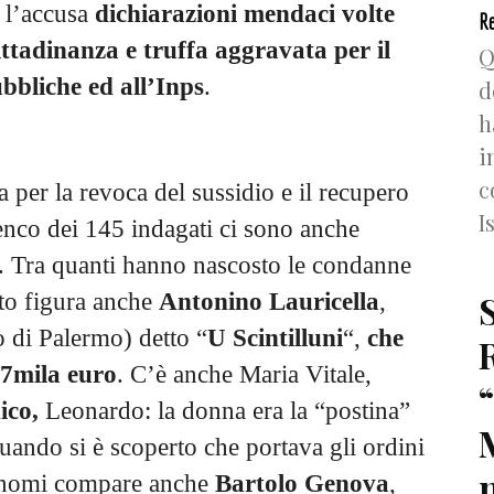
 l’accusa
dichiarazioni mendaci volte
Re
ittadinanza e truffa aggravata per il
Q
bbliche ed all’Inps
.
d
h
i
c
a per la revoca del sussidio e il recupero
I
enco dei 145 indagati ci sono anche
. Tra quanti hanno nascosto le condanne
ato figura anche
Antonino Lauricella
,
o di Palermo) detto “
U Scintilluni
“,
che
 7mila euro
. C’è anche Maria Vitale,
nico,
Leonardo: la donna era la “postina”
uando si è scoperto che portava gli ordini
n
 i nomi compare anche
Bartolo Genova
,