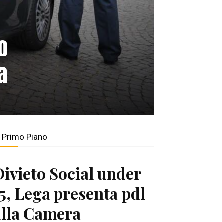
o
a
n Primo Piano
Divieto Social under
15, Lega presenta pdl
alla Camera