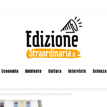
Economia
Ambiente
Cultura
Interviste
Scienza
ercepivano senza averne diritto, condannati per mafia