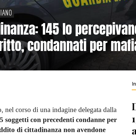
PIANO
dinanza: 145 lo percepivan
ritto, condannati per mafi
I
 nel corso di una indagine delegata dalla
5 soggetti con precedenti condanne per
eddito di cittadinanza non avendone