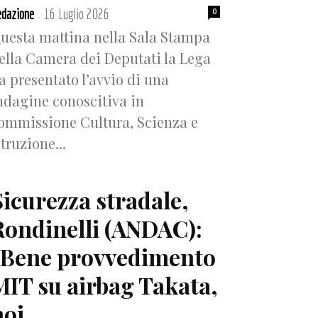
dazione
16 Luglio 2026
0
-
uesta mattina nella Sala Stampa
ella Camera dei Deputati la Lega
a presentato l’avvio di una
ndagine conoscitiva in
ommissione Cultura, Scienza e
struzione...
Sicurezza stradale,
Rondinelli (ANDAC):
“Bene provvedimento
MIT su airbag Takata,
oi...