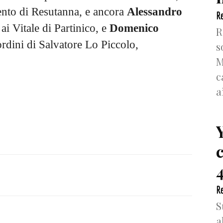
ento di Resutanna, e ancora
Alessandro
Re
 ai Vitale di Partinico, e
Domenico
R
 ordini di Salvatore Lo Piccolo,
s
M
c
a
4
Re
S
a