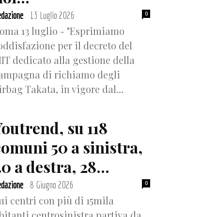
dazione
13 Luglio 2026
0
-
oma 13 luglio - "Esprimiamo
oddisfazione per il decreto del
IT dedicato alla gestione della
ampagna di richiamo degli
irbag Takata, in vigore dal...
Youtrend, su 118
comuni 50 a sinistra,
0 a destra, 28...
dazione
8 Giugno 2026
0
-
ui centri con più di 15mila
bitanti centrosinistra partiva da