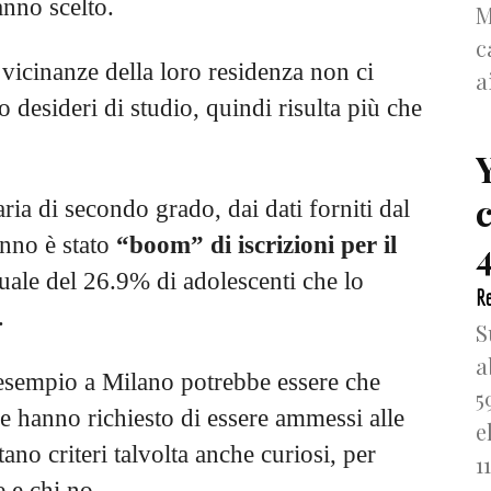
anno scelto.
M
c
 vicinanze della loro residenza non ci
a
o desideri di studio, quindi risulta più che
ria di secondo grado, dai dati forniti dal
anno è stato
“boom” di iscrizioni per il
4
uale del 26.9% di adolescenti che lo
Re
.
S
a
d esempio a Milano potrebbe essere che
5
che hanno richiesto di essere ammessi alle
e
ttano criteri talvolta anche curiosi, per
1
e e chi no.