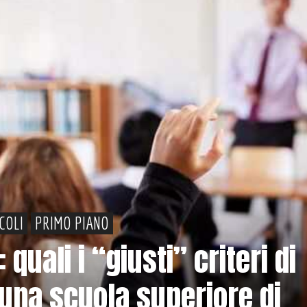
ICOLI
PRIMO PIANO
 quali i “giusti” criteri di
na scuola superiore di