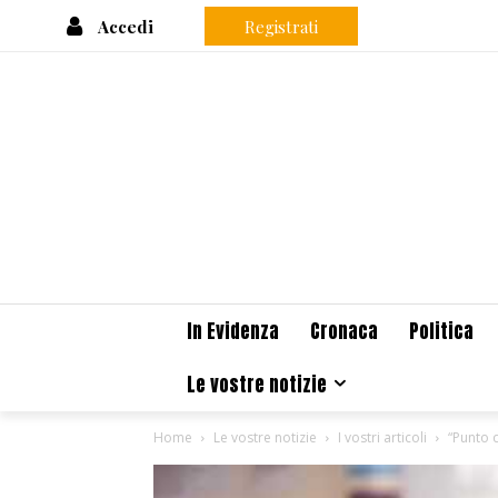
Accedi
Registrati
In Evidenza
Cronaca
Politica
Le vostre notizie
Home
Le vostre notizie
I vostri articoli
“Punto d