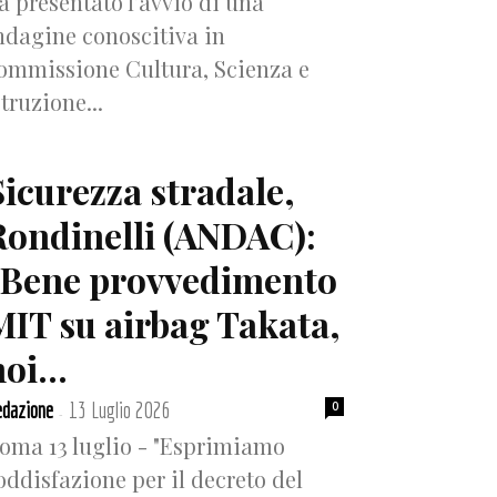
a presentato l’avvio di una
ndagine conoscitiva in
ommissione Cultura, Scienza e
struzione...
Sicurezza stradale,
Rondinelli (ANDAC):
“Bene provvedimento
MIT su airbag Takata,
oi...
dazione
13 Luglio 2026
0
-
oma 13 luglio - "Esprimiamo
oddisfazione per il decreto del