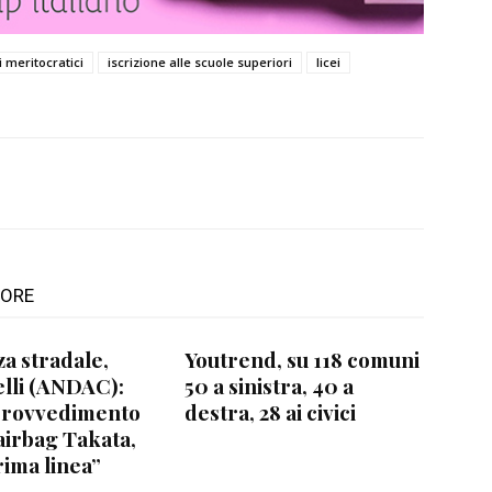
i meritocratici
iscrizione alle scuole superiori
licei
TORE
za stradale,
Youtrend, su 118 comuni
lli (ANDAC):
50 a sinistra, 40 a
provvedimento
destra, 28 ai civici
airbag Takata,
rima linea”