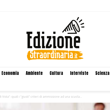
Economia
Ambiente
Cultura
Interviste
Scienza
i Vista”: quali i “giusti” criteri di ammissione ad una scuola...