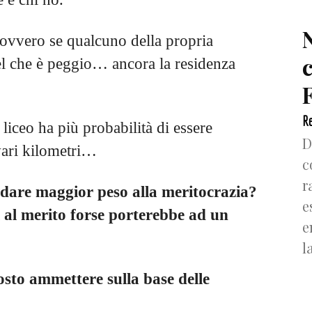
(ovvero se qualcuno della propria
el che è peggio… ancora la residenza
F
Re
 liceo ha più probabilità di essere
D
vari kilometri…
c
r
 dare maggior peso alla meritocrazia?
e
 al merito forse porterebbe ad un
e
l
osto ammettere sulla base delle