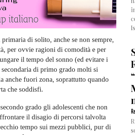
h
i
c
I
a primaria di solito, anche se non sempre,
ità, per ovvie ragioni di comodità e per
lungare il tempo del sonno (ed evitare i
la secondaria di primo grado molti si
la anche fuori zona, soprattutto quando
ta che soddisfi.
n
i secondo grado gli adolescenti che non
Re
ffrontare il disagio di percorsi talvolta
R
recchio tempo sui mezzi pubblici, pur di
s