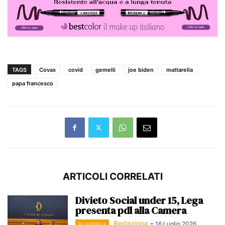
TAGS
Covax
covid
gemelli
joe biden
mattarella
papa francesco
ARTICOLI CORRELATI
Divieto Social under 15, Lega
presenta pdl alla Camera
Redazione
-
16 Luglio 2026
IN EVIDENZA