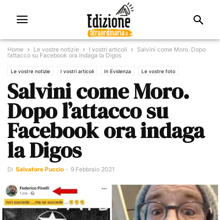
Home
Le vostre notizie
I vostri articoli
Salvini come Moro. Dopo
l’attacco su Facebook ora indaga la Digos
Le vostre notizie
I vostri articoli
In Evidenza
Le vostre foto
Salvini come Moro.
Primo Piano
Dopo l’attacco su
Facebook ora indaga
la Digos
Di
Salvatore Puccio
-
9 Febbraio 2021