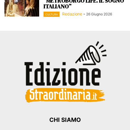
“METROBORGO LIFE. IL SOGNO
ITALIANO”
Redazione
-
26 Giugno 2026
CULTURA
CHI SIAMO