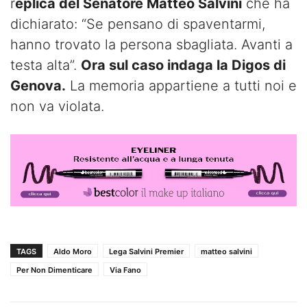
r
eplica del Senatore Matteo Salvini
che ha
dichiarato: “Se pensano di spaventarmi,
hanno trovato la persona sbagliata. Avanti a
testa alta”.
Ora sul caso indaga la Digos di
Genova.
La memoria appartiene a tutti noi e
non va violata.
TAGS
Aldo Moro
Lega Salvini Premier
matteo salvini
Per Non Dimenticare
Via Fano