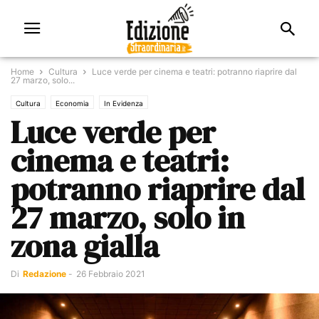
Home
Cultura
Luce verde per cinema e teatri: potranno riaprire dal
27 marzo, solo...
Cultura
Economia
In Evidenza
Luce verde per
cinema e teatri:
potranno riaprire dal
27 marzo, solo in
zona gialla
Di
Redazione
-
26 Febbraio 2021