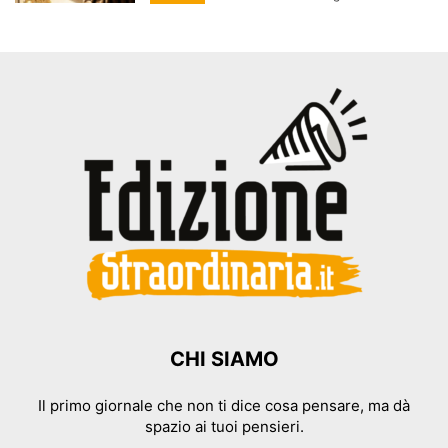
CHI SIAMO
Il primo giornale che non ti dice cosa pensare, ma dà
spazio ai tuoi pensieri.