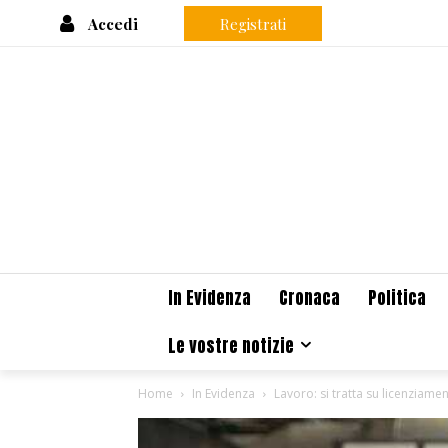
Accedi
Registrati
In Evidenza
Cronaca
Politica
Le vostre notizie
Home
In Evidenza
Lavoro: si tratta su licenziame