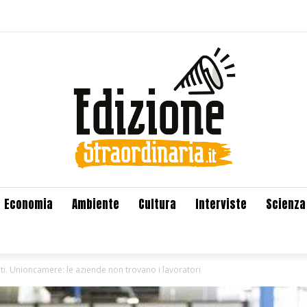
Economia
Ambiente
Cultura
Interviste
Scienza
nti. Unioncamere: le aziende non trovano i lavoratori