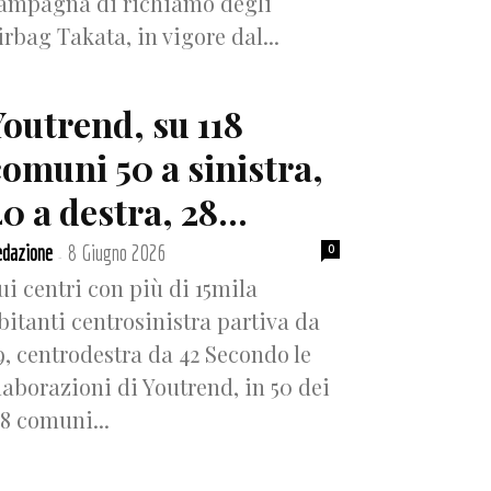
ampagna di richiamo degli
irbag Takata, in vigore dal...
Youtrend, su 118
comuni 50 a sinistra,
0 a destra, 28...
dazione
8 Giugno 2026
0
-
ui centri con più di 15mila
bitanti centrosinistra partiva da
9, centrodestra da 42 Secondo le
laborazioni di Youtrend, in 50 dei
18 comuni...