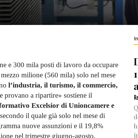
I
ne e 300 mila posti di lavoro da occupare
re mezzo milione (560 mila) solo nel mese
ono
l’industria, il turismo, il commercio,
e provano a ripartire» sostiene il
Re
formativo Excelsior di Unioncamere e
Q
e secondo il quale già solo nel mese di
d
h
gramma nuove assunzioni e il 19,8%
i
one nel trimestre giugno-agosto.