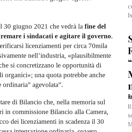
c
I
uel 30 giugno 2021 che vedrà la
fine del
tremare i sindacati e agitare il governo
.
verificarsi licenziamenti per circa 70mila
usivamente nell’industria, «plausibilmente
he si concretizzano le opportunità di
li organici»; una quota potrebbe anche
n
e ordinaria” agevolata”.
Re
tare di Bilancio che, nella memoria sul
R
eri in commissione Bilancio alla Camera,
s
occo dei licenziamenti in scadenza il 30
M
 cassa integrazione ordinaria, ovvero