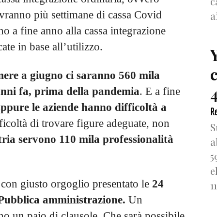
c
avranno più settimane di cassa Covid
a
no a fine anno alla cassa integrazione
ate in base all’utilizzo.
mere a giugno ci saranno 560 mila
4
anni fa, prima della pandemia
. E a fine
ppure le aziende hanno difficoltà a
Re
ficoltà di trovare figure adeguate, non
S
ria servono 110 mila professionalità
a
5
e
con giusto orgoglio presentato le
24
1
 Pubblica amministrazione.
Un
o un paio di clausole. Che sarà possibile