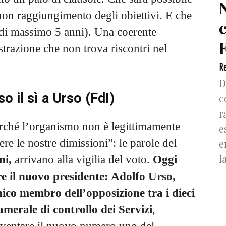
 non raggiungimento degli obiettivi. E che
 (di massimo 5 anni). Una coerente
F
strazione che non trova riscontri nel
Re
D
o il sì a Urso (FdI)
c
r
rché l’organismo non è legittimamente
e
e le nostre dimissioni”: le parole del
e
l
ni,
arrivano alla vigilia del voto.
Oggi
re il nuovo presidente: Adolfo Urso,
unico membro dell’opposizione tra i dieci
merale di controllo dei Servizi
,