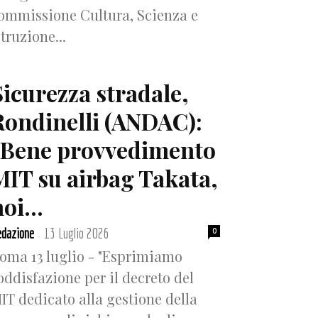
ommissione Cultura, Scienza e
struzione...
Sicurezza stradale,
Rondinelli (ANDAC):
“Bene provvedimento
MIT su airbag Takata,
oi...
dazione
13 Luglio 2026
0
-
oma 13 luglio - "Esprimiamo
oddisfazione per il decreto del
IT dedicato alla gestione della