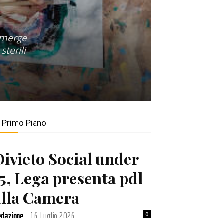
 emerge
sterili
n Primo Piano
Divieto Social under
15, Lega presenta pdl
alla Camera
dazione
16 Luglio 2026
0
-