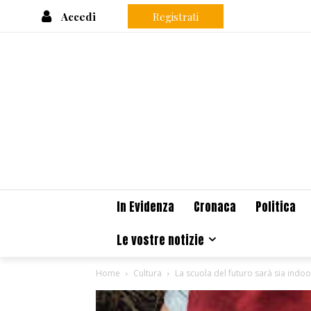
Accedi
Registrati
In Evidenza
Cronaca
Politica
Le vostre notizie
Home
Cultura
La scuola del futuro sarà sia indo