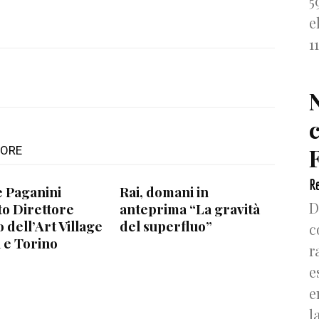
5
e
1
F
TORE
Re
e Paganini
Rai, domani in
D
o Direttore
anteprima “La gravità
o dell’Art Village
del superfluo”
c
 e Torino
r
e
e
l