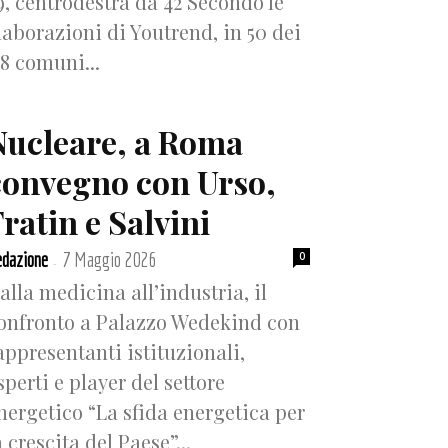
9, centrodestra da 42 Secondo le
laborazioni di Youtrend, in 50 dei
18 comuni...
Nucleare, a Roma
convegno con Urso,
ratin e Salvini
dazione
7 Maggio 2026
0
-
alla medicina all’industria, il
onfronto a Palazzo Wedekind con
appresentanti istituzionali,
sperti e player del settore
nergetico “La sfida energetica per
a crescita del Paese”...