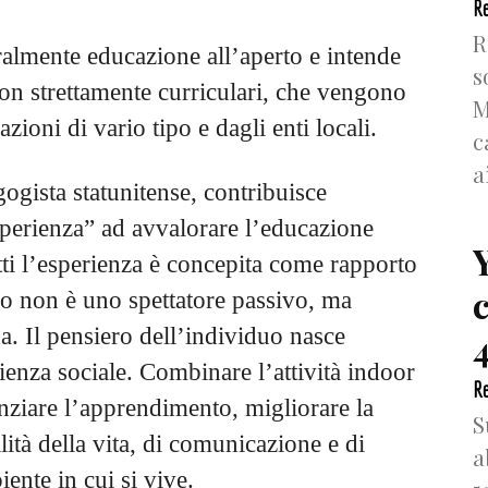
Re
R
ralmente educazione all’aperto e intende
s
 non strettamente curriculari, che vengono
M
azioni di vario tipo e dagli enti locali.
c
a
gista statunitense, contribuisce
esperienza” ad avvalorare l’educazione
tti l’esperienza è concepita come rapporto
o non è uno spettatore passivo, ma
a. Il pensiero dell’individuo nasce
4
ienza sociale. Combinare l’attività indoor
Re
nziare l’apprendimento, migliorare la
S
lità della vita, di comunicazione e di
a
iente in cui si vive.