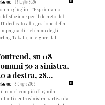
dazione
13 Luglio 2026
0
-
oma 13 luglio - "Esprimiamo
oddisfazione per il decreto del
IT dedicato alla gestione della
ampagna di richiamo degli
irbag Takata, in vigore dal...
Youtrend, su 118
comuni 50 a sinistra,
0 a destra, 28...
dazione
8 Giugno 2026
0
-
ui centri con più di 15mila
bitanti centrosinistra partiva da