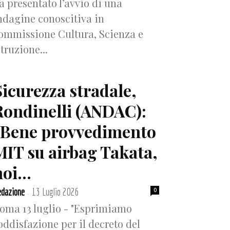
a presentato l’avvio di una
ndagine conoscitiva in
ommissione Cultura, Scienza e
struzione...
Sicurezza stradale,
Rondinelli (ANDAC):
“Bene provvedimento
MIT su airbag Takata,
oi...
dazione
13 Luglio 2026
0
-
oma 13 luglio - "Esprimiamo
oddisfazione per il decreto del