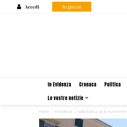
Accedi
Registrati
In Evidenza
Cronaca
Politica
Le vostre notizie
Home
In Evidenza
Italia bianca, via le mascherine