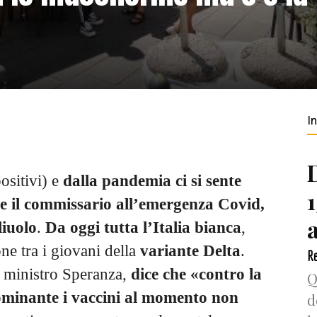
I
ositivi) e
dalla pandemia ci si sente
ice il commissario all’emergenza Covid,
liuolo
.
Da oggi tutta l’Italia bianca
,
one tra i giovani della
variante Delta
.
Re
l ministro Speranza,
dice che «contro la
Q
ominante i vaccini al momento non
d