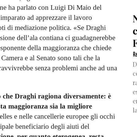
 ne ha parlato con Luigi Di Maio del
a imparato ad apprezzare il lavoro
oti di mediazione politica. «Se Draghi
ssione dell’ala contiana ci guadagnerebbe
F
n esponente della maggioranza che chiede
Re
a Camera e al Senato sono tali che la
D
pravvivrebbe senza problemi anche ad una
c
r
e
o che Draghi ragiona diversamente: è
e
esta maggioranza sia la migliore
l
les e nelle cancellerie europee gli occhi
cipale beneficiario degli aiuti del
ione, per quanto eterogenea, resta