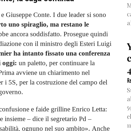
M
c
 e Giuseppe Conte. I due leader si sono
a
rto uno spiraglio, ma restano le
rebbe ancora soddisfatto. Prosegue quindi
iazione con il ministro degli Esteri Luigi
mier ha intanto fissato una conferenza
i oggi:
un paletto, per continuare la
4
. Prima avviene un chiarimento nel
Re
r i 5S, per la costruzione del campo del
S
l governo.
a
5
confusione e faide grilline Enrico Letta:
e
e insieme – dice il segretario Pd –
1
sabilità, ognuno nel suo ambito». Anche