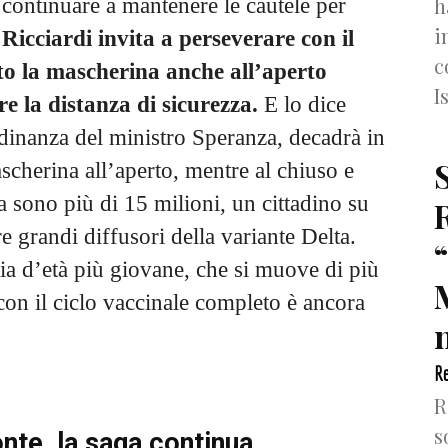
h
continuare a mantenere le cautele per
i
,
Ricciardi invita a perseverare con il
c
to la mascherina anche all’aperto
I
e la distanza di sicurezza.
E lo dice
dinanza del ministro Speranza, decadrà in
ascherina all’aperto, mentre al chiuso e
ia sono più di 15 milioni, un cittadino su
e grandi diffusori della variante Delta.
cia d’età più giovane, che si muove di più
con il ciclo vaccinale completo è ancora
n
Re
R
s
nte, la saga continua