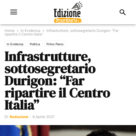
Home
In Evidenza
Infrastrutture, sottosegretario Durigon: “Far
ripartire il Centro Italia”
In Evidenza
Politica
Primo Piano
Infrastrutture,
sottosegretario
Durigon: “Far
ripartire il Centro
Italia”
Di
Redazione
-
8 Aprile 2021