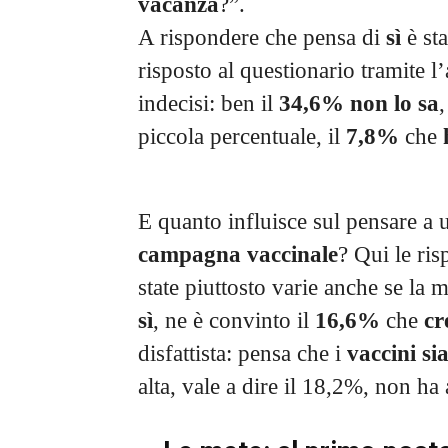
vacanza
?”.
A rispondere che pensa di
sì
è st
risposto al questionario tramite 
indecisi: ben il
34,6% non lo sa
,
piccola percentuale, il
7,8%
che
E quanto influisce sul pensare a un
campagna vaccinale
? Qui le ris
state piuttosto varie anche se la 
sì
, ne è convinto il
16,6%
che
cr
disfattista: pensa che i
vaccini si
alta, vale a dire il 18,2%, non h