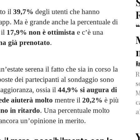
ato il
39,7%
degli utenti che hanno
l’app. Ma è grande anche la percentuale di
 il
17,9%
non è ottimista
e c’è una
ha già prenotato
.
n
Re
’estate serena il fatto che sia in corso la
R
poste dei partecipanti al sondaggio sono
s
maggioranza, ossia il
44,9% si augura di
M
ede aiuterà molto
mentre il
20,2%
è più
c
ano in ritardo
. Una percentuale molto
a
a ancora un’opinione in merito.