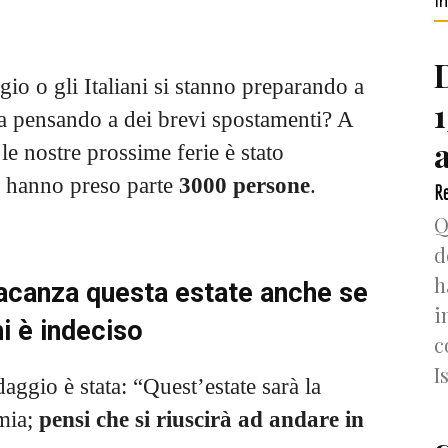
I
io o gli Italiani si stanno preparando a
a pensando a dei brevi spostamenti? A
le nostre prossime ferie è stato
 hanno preso parte
3000 persone
.
Re
Q
d
h
 vacanza questa estate anche se
i
hi è indeciso
c
I
ggio è stata: “Quest’estate sarà la
mia;
pensi che si riuscirà ad andare in