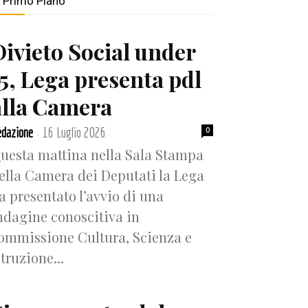
n Primo Piano
Divieto Social under
15, Lega presenta pdl
alla Camera
dazione
16 Luglio 2026
0
-
uesta mattina nella Sala Stampa
ella Camera dei Deputati la Lega
a presentato l’avvio di una
ndagine conoscitiva in
ommissione Cultura, Scienza e
struzione...