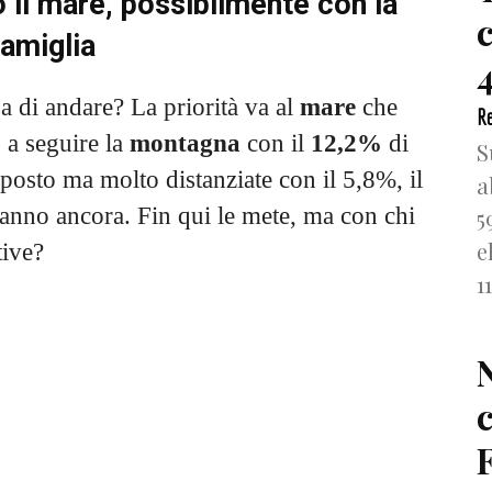
 il mare, possibilmente con la
famiglia
4
a di andare? La priorità va al
mare
che
Re
 a seguire la
montagna
con il
12,2%
di
S
o posto ma molto distanziate con il 5,8%, il
a
 sanno ancora.
Fin qui le mete, ma con chi
5
e
tive?
1
F