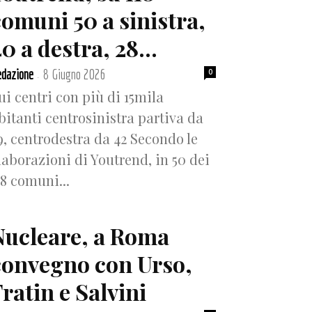
comuni 50 a sinistra,
0 a destra, 28...
dazione
8 Giugno 2026
0
-
ui centri con più di 15mila
bitanti centrosinistra partiva da
9, centrodestra da 42 Secondo le
laborazioni di Youtrend, in 50 dei
18 comuni...
Nucleare, a Roma
convegno con Urso,
ratin e Salvini