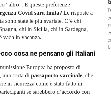
Re
co “altro”.
E queste preferenze
D
rgenza Covid sarà finita
? Le risposte a
c
 sono state le più svariate. C’è chi
r
Spagna, chi in Sicilia, chi in Sardegna,
e
é vada in vacanza.
e
l
ecco cosa ne pensano gli Italiani
Commissione Europea ha proposto di
 una sorta di
passaporto vaccinale
, che
re in sicurezza come è stato fatto in
partecipanti se sarebbero d’accordo con