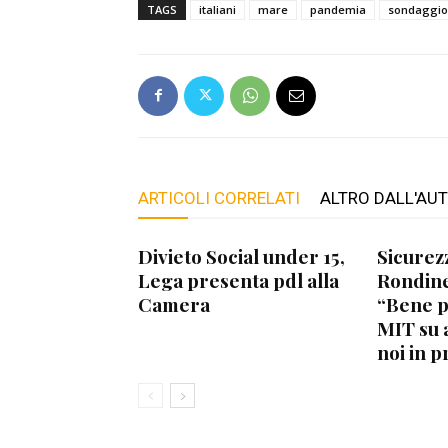
TAGS
italiani
mare
pandemia
sondaggio
ARTICOLI CORRELATI
ALTRO DALL'AU
Divieto Social under 15,
Sicurez
Lega presenta pdl alla
Rondine
Camera
“Bene 
MIT su 
noi in p