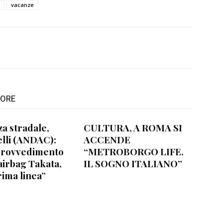
vacanze
TORE
za stradale,
CULTURA, A ROMA SI
lli (ANDAC):
ACCENDE
provvedimento
“METROBORGO LIFE.
airbag Takata,
IL SOGNO ITALIANO”
rima linea”