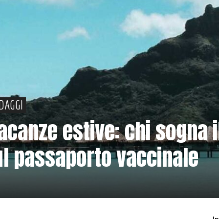
DAGGI
 vacanze estive: chi sogna i
l passaporto vaccinale