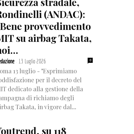
Sicurezza stradale,
Rondinelli (ANDAC):
“Bene provvedimento
MIT su airbag Takata,
oi...
dazione
13 Luglio 2026
0
-
oma 13 luglio - "Esprimiamo
oddisfazione per il decreto del
IT dedicato alla gestione della
ampagna di richiamo degli
irbag Takata, in vigore dal...
Youtrend, su 118