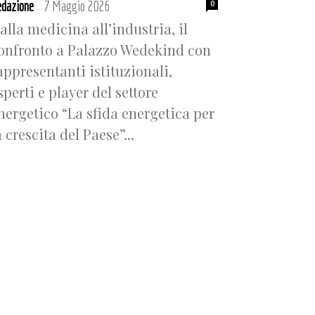
dazione
7 Maggio 2026
0
-
alla medicina all’industria, il
onfronto a Palazzo Wedekind con
appresentanti istituzionali,
sperti e player del settore
nergetico “La sfida energetica per
a crescita del Paese”...