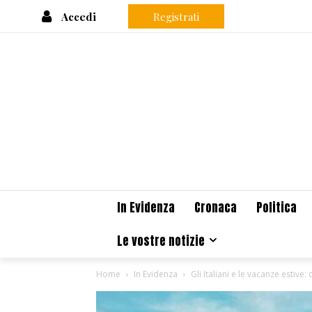
Accedi
Registrati
In Evidenza
Cronaca
Politica
Le vostre notizie
Home
In Evidenza
Gli Italiani e le vacanze estive: