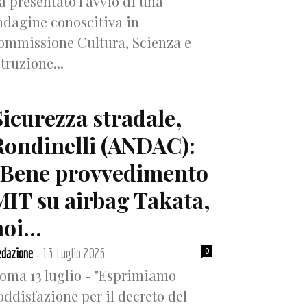
a presentato l’avvio di una
ndagine conoscitiva in
ommissione Cultura, Scienza e
struzione...
Sicurezza stradale,
Rondinelli (ANDAC):
“Bene provvedimento
MIT su airbag Takata,
oi...
dazione
13 Luglio 2026
0
-
oma 13 luglio - "Esprimiamo
oddisfazione per il decreto del