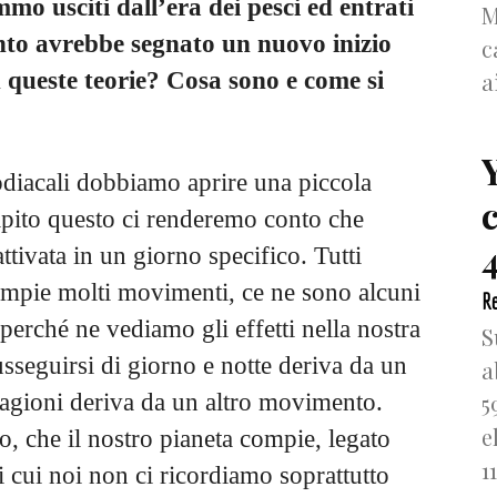
mmo usciti dall’era dei pesci ed entrati
M
ento avrebbe segnato un nuovo inizio
c
a
n queste teorie? Cosa sono e come si
odiacali dobbiamo aprire una piccola
capito questo ci renderemo conto che
4
tivata in un giorno specifico. Tutti
ompie molti movimenti, ce ne sono alcuni
Re
erché ne vediamo gli effetti nella nostra
S
usseguirsi di giorno e notte deriva da un
a
5
tagioni deriva da un altro movimento.
e
, che il nostro pianeta compie, legato
1
i cui noi non ci ricordiamo soprattutto