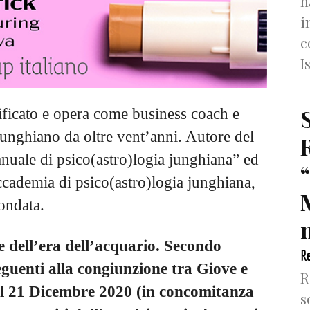
h
i
c
I
ificato e opera come business coach e
junghiano da oltre vent’anni. Autore del
nuale di psico(astro)logia junghiana” ed
cademia di psico(astro)logia junghiana,
fondata.
n
ne dell’era dell’acquario. Secondo
Re
eguenti alla congiunzione tra Giove e
R
il 21 Dicembre 2020 (in concomitanza
s