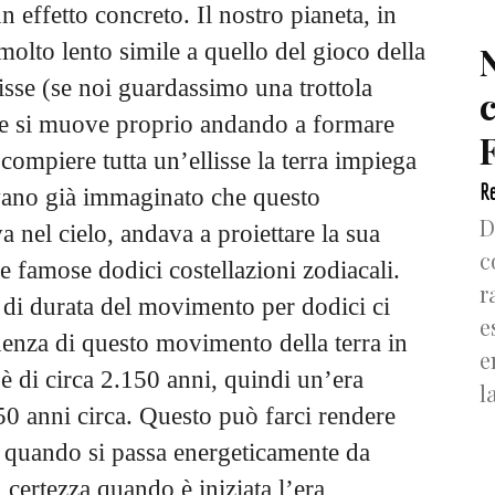
effetto concreto. Il nostro pianeta, in
lto lento simile a quello del gioco della
isse (se noi guardassimo una trottola
he si muove proprio andando a formare
F
 compiere tutta un’ellisse la terra impiega
Re
vano già immaginato che questo
D
nel cielo, andava a proiettare la sua
c
e famose dodici costellazioni zodiacali.
r
 di durata del movimento per dodici ci
e
nza di questo movimento della terra in
e
 è di circa 2.150 anni, quindi un’era
l
0 anni circa. Questo può farci rendere
 quando si passa energeticamente da
 certezza quando è iniziata l’era