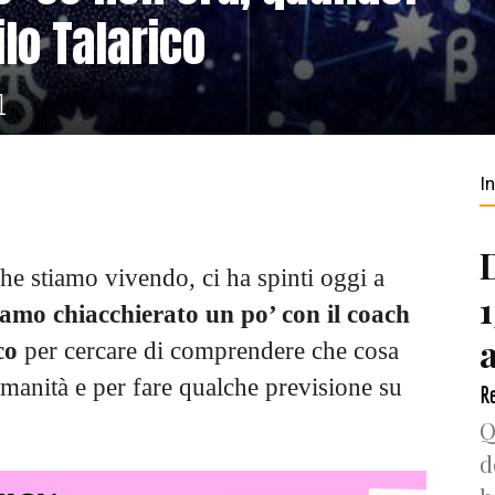
ilo Talarico
1
I
che stiamo vivendo, ci ha spinti oggi a
amo chiacchierato un po’ con il coach
co
per cercare di comprendere che cosa
’umanità e per fare qualche previsione su
Re
Q
d