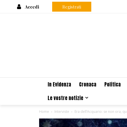
Accedi
Registrati
In Evidenza
Cronaca
Politica
Le vostre notizie
Home
Interviste
Era dell’Acquario: se non ora, qu