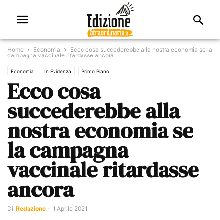
Home
Economia
Ecco cosa succederebbe alla nostra economia se la
campagna vaccinale ritardasse ancora
Economia
In Evidenza
Primo Piano
Ecco cosa
succederebbe alla
nostra economia se
la campagna
vaccinale ritardasse
ancora
Di
Redazione
-
1 Aprile 2021