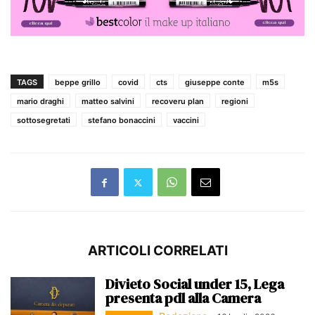
TAGS
beppe grillo
covid
cts
giuseppe conte
m5s
mario draghi
matteo salvini
recoveru plan
regioni
sottosegretati
stefano bonaccini
vaccini
ARTICOLI CORRELATI
Divieto Social under 15, Lega
presenta pdl alla Camera