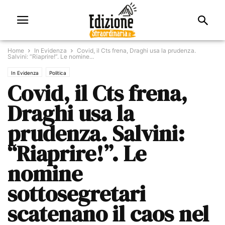
Home
In Evidenza
Covid, il Cts frena, Draghi usa la prudenza.
Salvini: “Riaprire!”. Le nomine...
In Evidenza
Politica
Covid, il Cts frena,
Draghi usa la
prudenza. Salvini:
“Riaprire!”. Le
nomine
sottosegretari
scatenano il caos nel