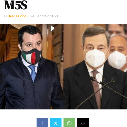
M5S
Di
Redazione
-
24 Febbraio 2021