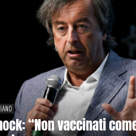
PIANO
shock: “Non vaccinati com