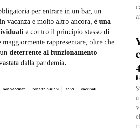
c
bbligatoria per entrare in un bar, un
a
e in vacanza e molto altro ancora,
è una
dividuali
e contro il principio stesso di
 maggiormente rappresentare, oltre che
 un
deterrente al funzionamento
evastata dalla pandemia.
4
Re
S
non vaccinati
roberto burioni
sorci
vaccinati
a
5
e
1