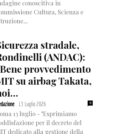
ndagine conoscitiva in
ommissione Cultura, Scienza e
struzione...
Sicurezza stradale,
Rondinelli (ANDAC):
“Bene provvedimento
MIT su airbag Takata,
oi...
dazione
13 Luglio 2026
0
-
oma 13 luglio - "Esprimiamo
oddisfazione per il decreto del
IT dedicato alla gestione della