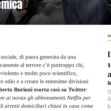
lemica
1
I
sociale, di paura generata da una
vamente al terrore c’è purtroppo chi,
 violento e molto poco scientifico,
e odio e a creare le ennesime divisioni
Re
erto Burioni esorta così su Twitter
:
Q
e ai novax gli abbonamenti Netflix per
d
h
 arresti domiciliari chiusi in casa come