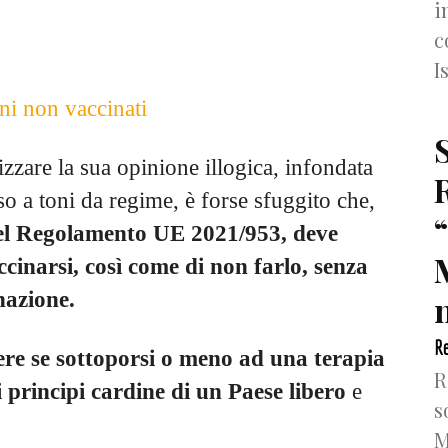
i
c
I
tizzare la sua opinione illogica, infondata
so a toni da regime, è forse sfuggito che,
del Regolamento UE 2021/953,
deve
accinarsi, così come di non farlo, senza
nazione.
n
Re
liere se sottoporsi o meno ad una terapia
R
principi cardine di un Paese libero
e
s
M