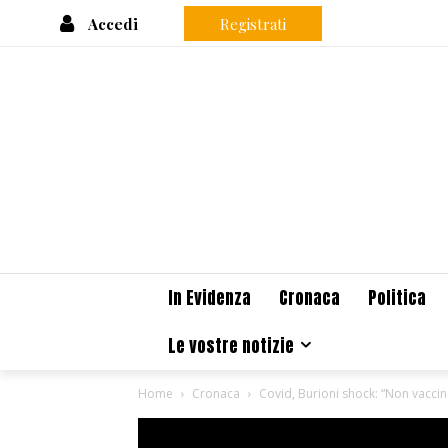
Accedi
Registrati
In Evidenza
Cronaca
Politica
Le vostre notizie
Home
Cronaca
Covid, Burioni shock: “Non vaccin