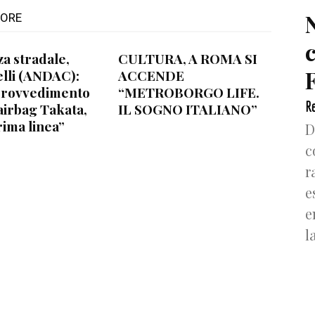
TORE
za stradale,
CULTURA, A ROMA SI
F
lli (ANDAC):
ACCENDE
provvedimento
“METROBORGO LIFE.
Re
airbag Takata,
IL SOGNO ITALIANO”
rima linea”
D
c
r
e
e
l